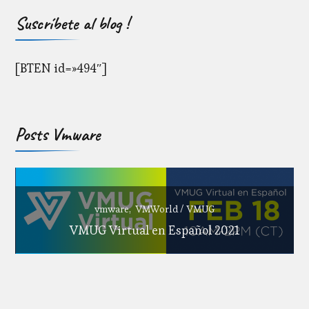
Suscríbete al blog !
[BTEN id=»494″]
Posts Vmware
vmware
VMWorld / VMUG
VMUG Virtual en Español 2021