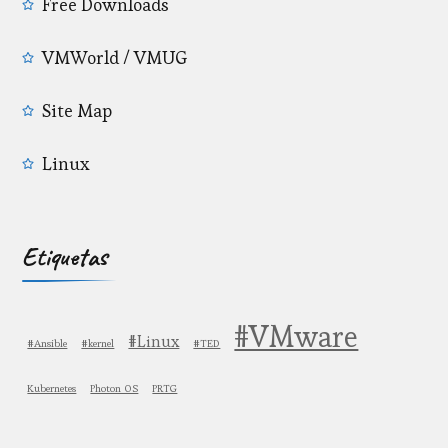
Free Downloads
VMWorld / VMUG
Site Map
Linux
Etiquetas
#VMware
#Linux
#Ansible
#kernel
#TED
Kubernetes
Photon OS
PRTG