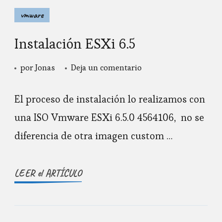
vmware
Instalación ESXi 6.5
en
por
Jonas
Deja un comentario
Instalación
ESXi
El proceso de instalación lo realizamos con
6.5
una ISO Vmware ESXi 6.5.0 4564106, no se
diferencia de otra imagen custom …
LEER el ARTÍCULO