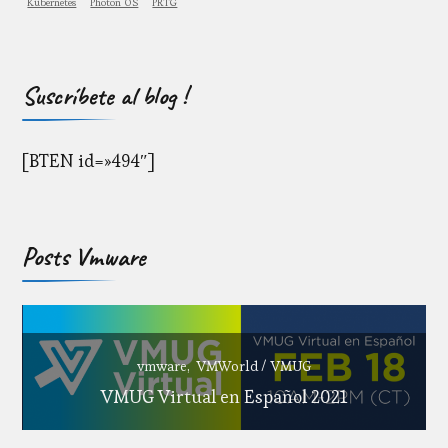
Kubernetes
Photon OS
PRTG
Suscríbete al blog !
[BTEN id=»494″]
Posts Vmware
vmware
VMWorld / VMUG
VMUG Virtual en Español 2021