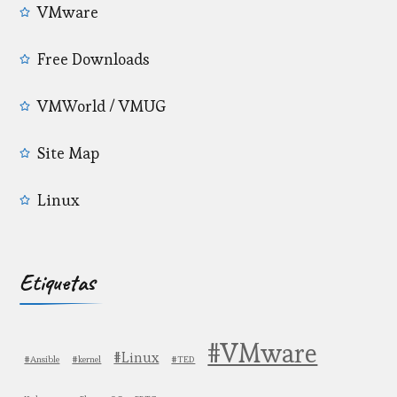
VMware
Free Downloads
VMWorld / VMUG
Site Map
Linux
Etiquetas
#VMware
#Linux
#Ansible
#kernel
#TED