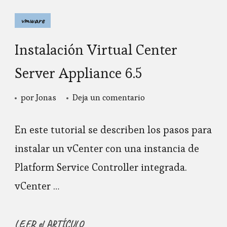
vmware
Instalación Virtual Center
Server Appliance 6.5
en
por
Jonas
Deja un comentario
Instalación
Virtual
En este tutorial se describen los pasos para
Center
instalar un vCenter con una instancia de
Server
Platform Service Controller integrada.
Appliance
vCenter …
6.5
LEER el ARTÍCULO