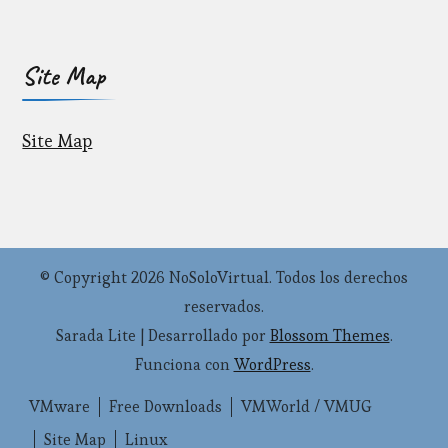
Site Map
Site Map
© Copyright 2026
NoSoloVirtual
. Todos los derechos
reservados.
Sarada Lite | Desarrollado por
Blossom Themes
.
Funciona con
WordPress
.
VMware
Free Downloads
VMWorld / VMUG
Site Map
Linux