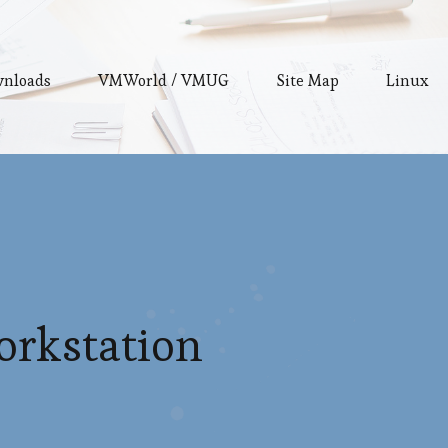
wnloads
VMWorld / VMUG
Site Map
Linux
orkstation