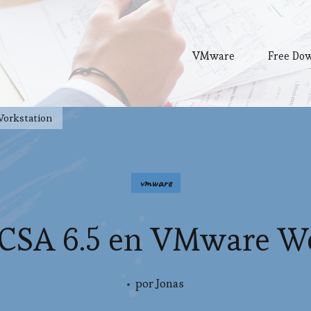
VMware
Free Do
Workstation
vmware
VCSA 6.5 en VMware W
por
Jonas