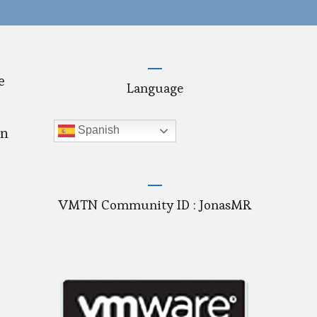
e
Language
en
Spanish
VMTN Community ID : JonasMR