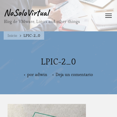
NoSoloVirtual
Blog de VMware, Linux and other things
Inicio
LPIC-2_0
LPIC-2_0
en
por
adwin
Deja un comentario
LPIC-
2_0