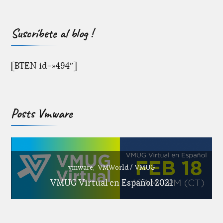
Suscríbete al blog !
[BTEN id=»494″]
Posts Vmware
vmware
VMWorld / VMUG
VMUG Virtual en Español 2021