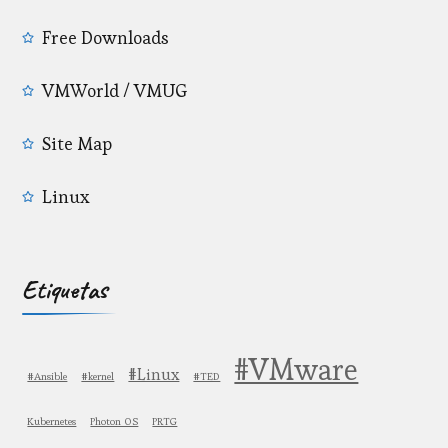
Free Downloads
VMWorld / VMUG
Site Map
Linux
Etiquetas
#VMware
#Linux
#Ansible
#kernel
#TED
Kubernetes
Photon OS
PRTG