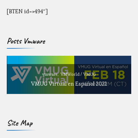
[BTEN id=»494″]
Posts Vmware
vmware
VMWorld / VMUG
VMUG Virtual en Español 2021
Site Map