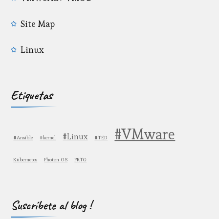
Site Map
Linux
Etiquetas
#VMware
#Linux
#Ansible
#kernel
#TED
Kubernetes
Photon OS
PRTG
Suscríbete al blog !