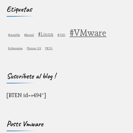
Etiquetas
#VMware
#Linux
#Ansible
#kernel
#TED
Kubernetes
Photon OS
PRTG
Suscríbete al blog !
[BTEN id=»494″]
Posts Vmware