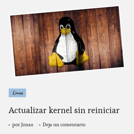
Linux
Actualizar kernel sin reiniciar
en
por
Jonas
Deja un comentario
Actualizar