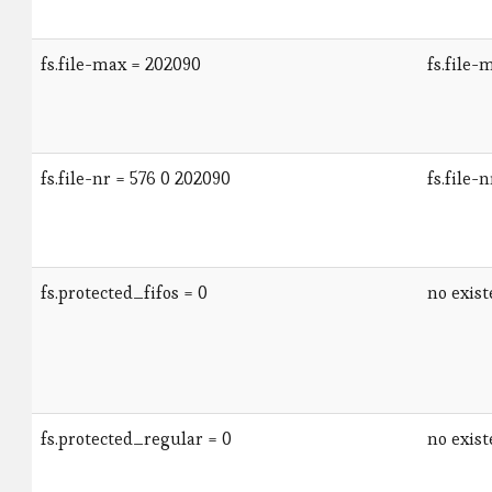
fs.file-max = 202090
fs.file-
fs.file-nr = 576 0 202090
fs.file-
fs.protected_fifos = 0
no exist
fs.protected_regular = 0
no exist