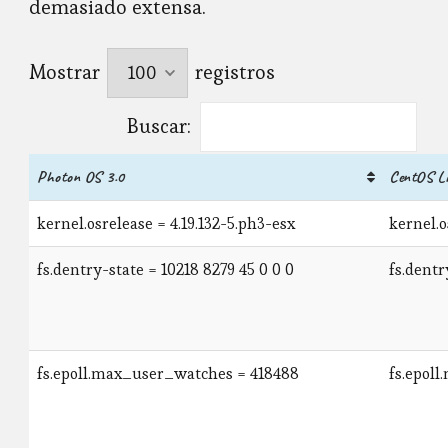
demasiado extensa.
Mostrar
registros
Buscar:
Photon OS 3.0
CentOS Li
kernel.osrelease = 4.19.132-5.ph3-esx
kernel.o
fs.dentry-state = 10218 8279 45 0 0 0
fs.dentr
fs.epoll.max_user_watches = 418488
fs.epol