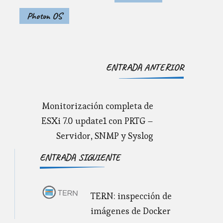
Photon OS
Navegación
ENTRADA ANTERIOR
de
entradas
Monitorización completa de
ESXi 7.0 update1 con PRTG –
Servidor, SNMP y Syslog
ENTRADA SIGUIENTE
TERN: inspección de
imágenes de Docker