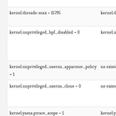
kernel.threads-max = 15795
kernel.
kernel.unprivileged_bpf_disabled = 0
kernel.
kernel.unprivileged_userns_apparmor_policy
no exist
= 1
kernel.unprivileged_userns_clone = 0
no exist
kernel.yama.ptrace_scope = 1
kernel.