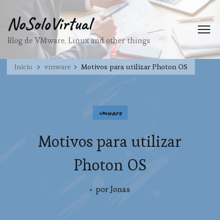
NoSoloVirtual
Blog de VMware, Linux and other things
Inicio
vmware
Motivos para utilizar Photon OS
vmware
Motivos para utilizar
Photon OS
por
Jonas