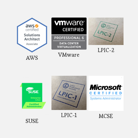
LPIC-2
VMware
AWS
LPIC-1
MCSE
SUSE