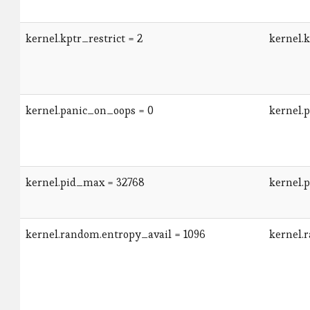
kernel.kptr_restrict = 2
kernel.k
kernel.panic_on_oops = 0
kernel.
kernel.pid_max = 32768
kernel.
kernel.random.entropy_avail = 1096
kernel.