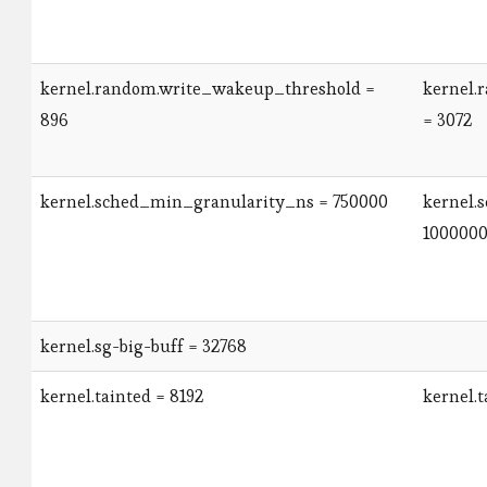
kernel.random.write_wakeup_threshold =
kernel.
896
= 3072
kernel.sched_min_granularity_ns = 750000
kernel.
100000
kernel.sg-big-buff = 32768
kernel.tainted = 8192
kernel.t