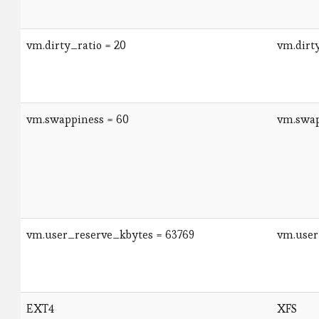
vm.dirty_ratio = 20
vm.dirty
vm.swappiness = 60
vm.swap
vm.user_reserve_kbytes = 63769
vm.user
EXT4
XFS