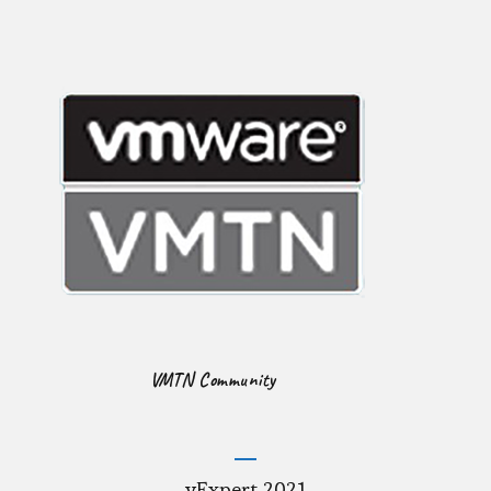
VMTN Community
vExpert 2021