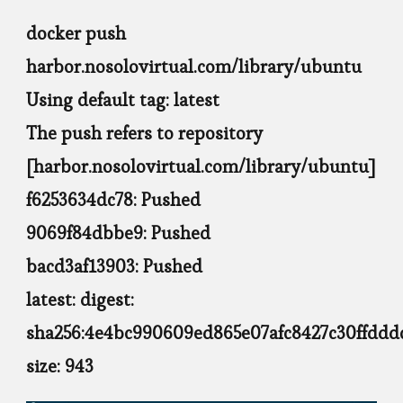
docker push
harbor.nosolovirtual.com/library/ubuntu
Using default tag: latest
The push refers to repository
[harbor.nosolovirtual.com/library/ubuntu]
f6253634dc78: Pushed
9069f84dbbe9: Pushed
bacd3af13903: Pushed
latest: digest:
sha256:4e4bc990609ed865e07afc8427c30ffddd
size: 943